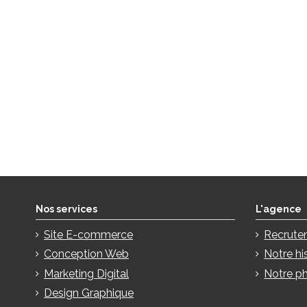
Nos services
L'agence
Site E-commerce
Recrute
Conception Web
Notre hi
Marketing Digital
Notre ph
Design Graphique