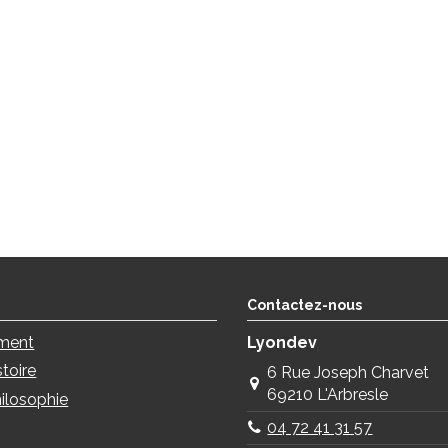
Contactez-nous
ment
Lyondev
stoire
6 Rue Joseph Charvet
69210 L'Arbresle
ilosophie
04 72 41 31 57