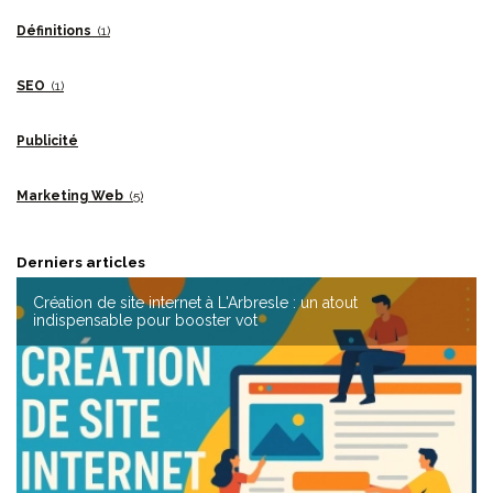
Définitions
(1)
SEO
(1)
Publicité
Marketing Web
(5)
Derniers articles
ernet à L'Arbresle : un atout
Naviguer dans l'av
 booster vot