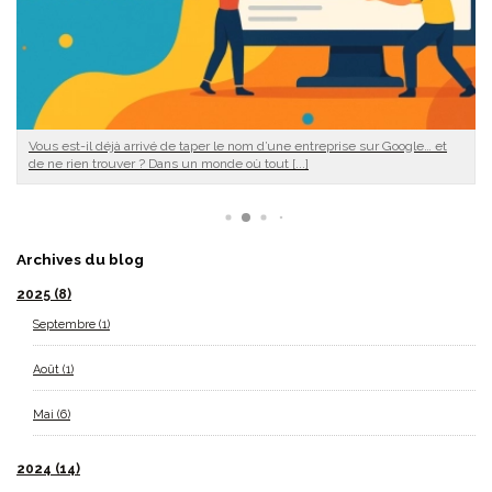
de taper le nom d’une entreprise sur Google… et
Introduction Le paysag
s un monde où tout [...]
essentiel de comprendr
Archives du blog
2025
(8)
Septembre
(1)
Août
(1)
Mai
(6)
2024
(14)