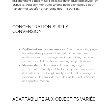
qui cherchent à maximiser l'efficacité de chaque euro investi en
publicité. Voici comment une landing page bien conçue peut
transformer les efforts marketing des TPE et PME :
CONCENTRATION SUR LA
CONVERSION
Optimisation des ressources
: Avec une landing page,
les entreprises peuvent cibler spécifiquement une
audience avec un message précis, ce qui augmente la
pertinence et l'efficacité des campagnes publicitaires.
Mesure de performance
: Les landing pages
permettent une analyse détaillée des performances via
des outils comme Google Analytics, offrant des insights
précieux sur le comportement des visiteurs et l'efficacité
des appels à l'action.
ADAPTABILITÉ AUX OBJECTIFS VARIÉS